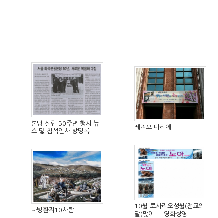
본당 설립 50주년 행사 뉴
레지오 마리애
스 및 참석인사 방명록
10월 로사리오성월(전교의
나병환자10사람
달)맞이.... 영화상영