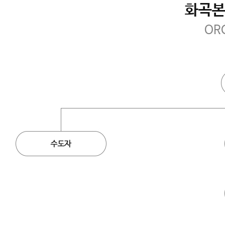
화곡본
OR