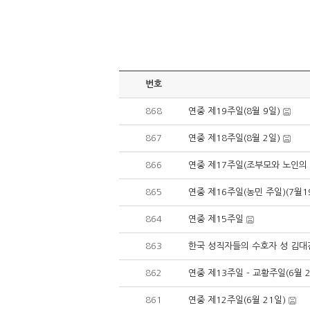
번호
868
연중 제19주일(8월 9일)
867
연중 제18주일(8월 2일)
866
연중 제17주일(조부모와 노인의 
865
연중 제16주일(농민 주일)(7월1
864
연중 제15주일
863
한국 성직자들의 수호자 성 김대
862
연중 제13주일 - 교황주일(6월 2
861
연중 제12주일(6월 21일)