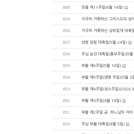
860
연중 제11주일(6월 14일)
859
지극히 거룩하신 그리스도의 성체 
858
지극히 거룩하신 삼위일체 대축일(
857
성령 강림 대축일(5월 24일)
856
주님 승천 대축일(홍보주일)(5월 
855
부활 제6주일(5월 10일)
854
부활 제5주일(생명 주일)(5월 3
853
부활 제4주일(성소주일)(2026.0
852
부활 제3주일(4월 19일)
851
부활 제2주일 곧, 하느님의 자비 
850
주님 부활 대축일(4월 5일)