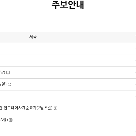
주보안내
제목
날)
9일)
건 안드레아사제순교자(7월 5일)
8일)