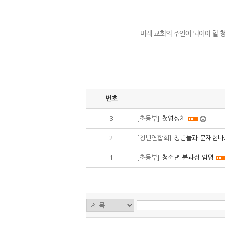
미래 교회의 주인이 되어야 할 
번호
3
[초등부]
첫영성체
2
[청년연합회]
청년들과 문재현바오
1
[초등부]
청소년 분과장 임명