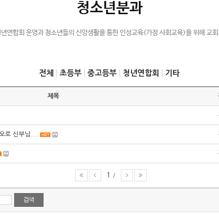
청소년분과
청년연합회 운영과 청소년들의 신앙생활을 통한 인성교육(가정 사회교육)을 위해 교회
전체
|
초등부
|
중고등부
|
청년연합회
|
기타
제목
로 신부님....
1
/