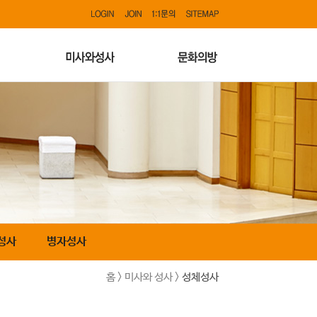
성사
병자성사
홈 > 미사와 성사 >
성체성사