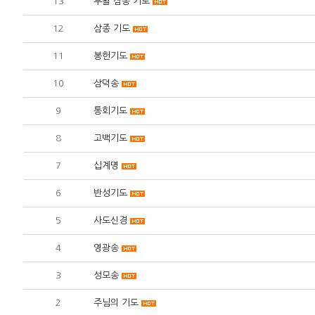
13
부활 삼종 기도
12
삼종 기도
11
봉헌기도
10
삼덕송
9
통회기도
8
고백기도
7
십계명
6
반성기도
5
사도신경
4
영광송
3
성모송
2
주님의 기도