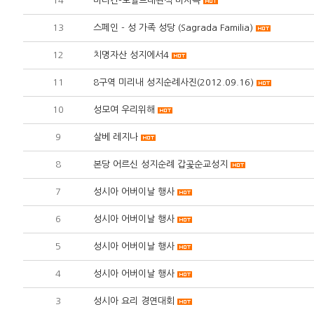
14
바티칸-모짤트대관식 미사곡
13
스페인 - 성 가족 성당 (Sagrada Familia)
12
치명자산 성지에서4
11
8구역 미리내 성지순례사진(2012.09.16)
10
성모여 우리위해
9
살베 레지나
8
본당 어르신 성지순례 갑곷순교성지
7
성시아 어버이날 행사
6
성시아 어버이날 행사
5
성시아 어버이날 행사
4
성시아 어버이날 행사
3
성시아 요리 경연대회