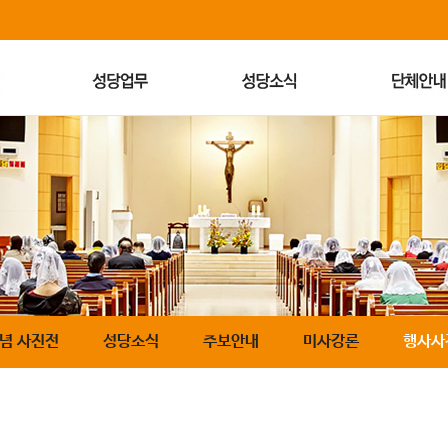
기념 사진전
성당소식
주보안내
미사강론
행사사