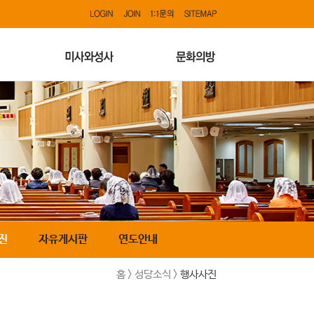
진
자유게시판
연도안내
홈 > 성당소식 >
행사사진