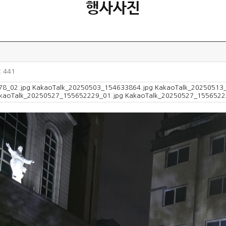
행사사진
 441
78_02.jpg
KakaoTalk_20250503_154633864.jpg
KakaoTalk_20250513
kaoTalk_20250527_155652229_01.jpg
KakaoTalk_20250527_1556522