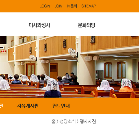
진
자유게시판
연도안내
홈 > 성당소식 >
행사사진