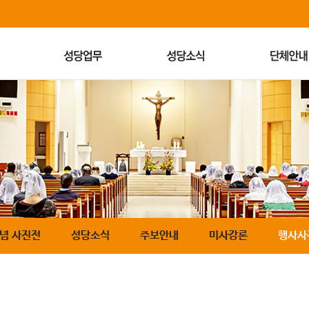
기념 사진전
성당소식
주보안내
미사강론
행사사