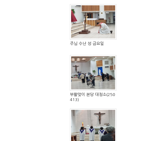
주님 수난 성 금요일
부활맞이 본당 대청소(250
413)