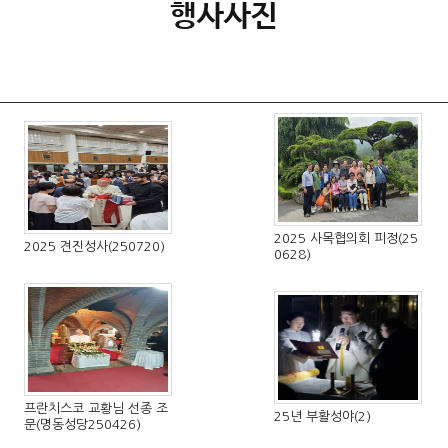
행사사진
2025 사목협의회 피정(25
2025 견진성사(250720)
0628)
프란치스코 교황님 선종 조
25년 부활성야(2)
문(명동성당250426)