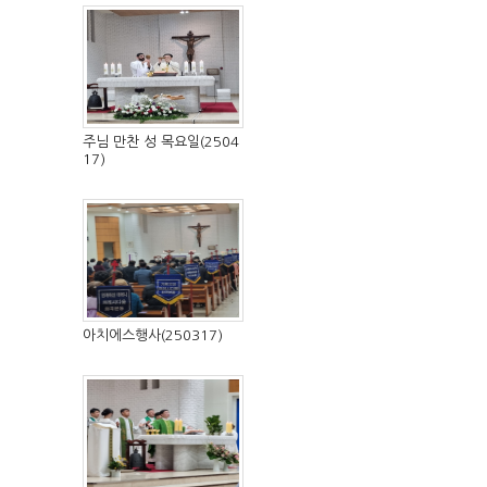
주님 만찬 성 목요일(2504
17)
아치에스행사(250317)