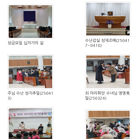
수난감실 성체조배(25041
성금요일 십자가의 길
7~0418)
주님 수난 성지추일(25041
최 마리휘앗 수녀님 영명축
3)
일(250324)