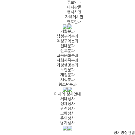
주보안내
미사강론
행사사진
자유게시판
연도안내
기획분과
남성구역분과
여성구역분과
전례분과
선교분과
교육문화분과
사회사목분과
가정생명분과
노인분과
재정분과
시설분과
청소년분과
미사와 성사안내
세례성사
성체성사
견진성사
고해성사
혼인성사
병자성사
정기영상관람