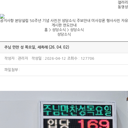
갤러리
동영상
공지사항
본당설립 50주년 기념 사진전
성당소식
주보안내
미사강론
행사사진
자유
게시판
연도안내
홈 > 성당소식 >
성당소식
성당소식
주님 만찬 성 목요일, 세족례 (26. 04. 02)
작성자 : 관리자 작성일 : 2026-04-12 조회수 : 127706
파일첨부 :